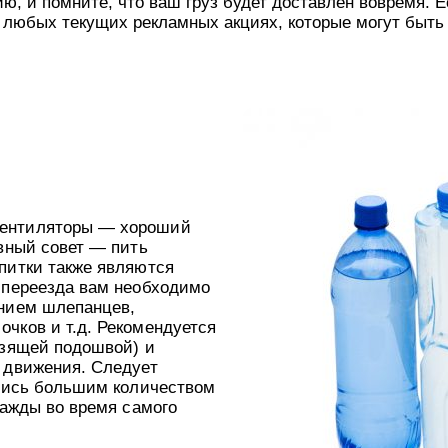
, и помните, что ваш груз будет доставлен вовремя. Е
 любых текущих рекламных акциях, которые могут быть 
вентиляторы — хороший
вный совет — пить
питки также являются
 переезда вам необходимо
ением шлепанцев,
чков и т.д. Рекомендуется
ьзящей подошвой) и
 движения. Следует
стись большим количеством
жажды во время самого