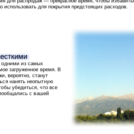
время для распродаж — прекрасное время, чтобы избавит
жно использовать для покрытия предстоящих расходов.
жесткими
я одними из самых
мое загруженное время. В
ки, вероятно, станут
ться нанять неопытную
тобы убедиться, что все
з пообщались с вашей