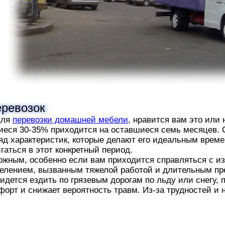
еревозок
для
перевозки домашней мебели
, нравится вам это или
иеся 30-35% приходится на оставшиеся семь месяцев. Сл
яд характеристик, которые делают его идеальным времен
гаться в этот конкретный период.
ожным, особенно если вам приходится справляться с и
делением, вызванным тяжелой работой и длительным пр
придется ездить по грязевым дорогам по льду или снегу,
рт и снижает вероятность травм. Из-за трудностей и н