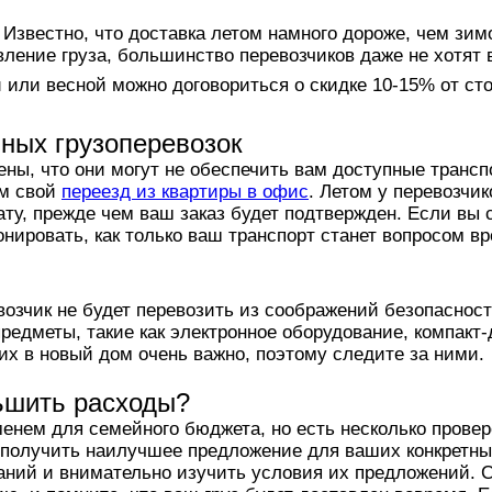
 Известно, что доставка летом намного дороже, чем зим
вление груза, большинство перевозчиков даже не хотят 
 или весной можно договориться о скидке 10-15% от ст
ных грузоперевозок
ены, что они могут не обеспечить вам доступные трансп
ем свой
переезд из квартиры в офис
. Летом у перевозчи
ату, прежде чем ваш заказ будет подтвержден. Если вы 
нировать, как только ваш транспорт станет вопросом вр
зчик не будет перевозить из соображений безопасности
едметы, такие как электронное оборудование, компакт-д
их в новый дом очень важно, поэтому следите за ними.
ьшить расходы?
менем для семейного бюджета, но есть несколько провер
 получить наилучшее предложение для ваших конкретных
аний и внимательно изучить условия их предложений. 